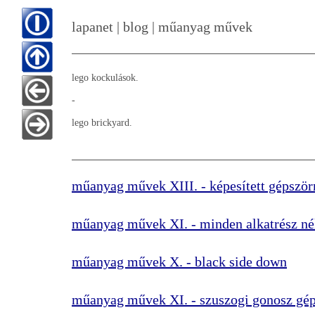
lapanet | blog | műanyag művek
lego kockulások.
-
lego brickyard.
műanyag művek XIII. - képesített gépször
műanyag művek XI. - minden alkatrész né
műanyag művek X. - black side down
műanyag művek XI. - szuszogi gonosz gé