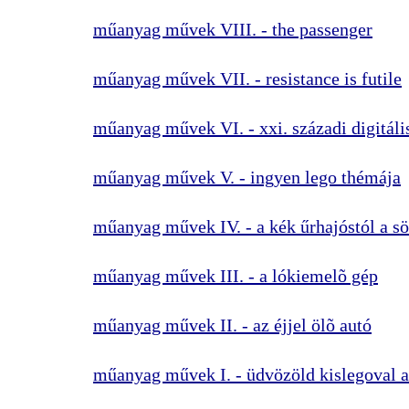
műanyag művek VIII. - the passenger
műanyag művek VII. - resistance is futile
műanyag művek VI. - xxi. századi digitális
műanyag művek V. - ingyen lego thémája
műanyag művek IV. - a kék űrhajóstól a sö
műanyag művek III. - a lókiemelõ gép
műanyag művek II. - az éjjel ölõ autó
műanyag művek I. - üdvözöld kislegoval a