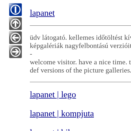
lapanet
üdv látogató. kellemes időtöltést k
képgalériák nagyfelbontású verziói
-
welcome visitor. have a nice time. t
def versions of the picture galleries
lapanet | lego
lapanet | kompjuta