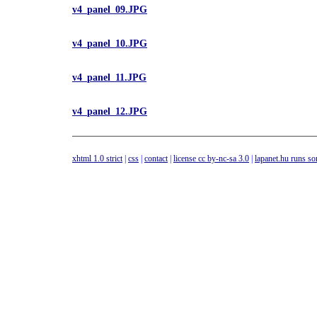
v4_panel_09.JPG
v4_panel_10.JPG
v4_panel_11.JPG
v4_panel_12.JPG
xhtml 1.0 strict
|
css
|
contact
|
license cc by-nc-sa 3.0
|
lapanet.hu runs s