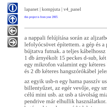
lapanet | kompjuta | v4_panel
this project is from year 2005.
a nappali felújítása során az aljza
lefolyócsövet építettem. a gép és a 
bújtatva futnak. a teljes kábelhossz
1 db árnyékolt 15 peckes d-sub, két
egy mikrofon valamint egy kéteres 
és 2 db kéteres hangszórókábel jel
az egyik usb-n egy hama passzív usb
billentyűzet, az egér vevője, egy sm
célú mini usb. az usb a távolság m
pendrive már elhullik használatkor.