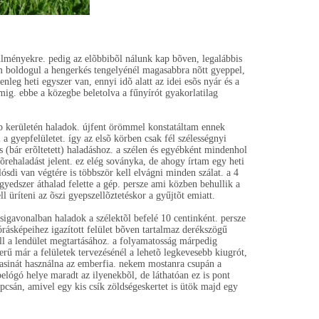
lményekre. pedig az elõbbibõl nálunk kap bõven, legalábbis
m boldogul a hengerkés tengelyénél magasabbra nõtt gyeppel,
nleg heti egyszer van, ennyi idõ alatt az idei esõs nyár és a
mig. ebbe a közegbe beletolva a fűnyírót gyakorlatilag
ep kerületén haladok. újfent örömmel konstatáltam ennek
 a gyepfelületet. így az elsõ körben csak fél szélességnyi
 (bár erõltetett) haladáshoz. a szélen és egyébként mindenhol
lõrehaladást jelent. ez elég soványka, de ahogy írtam egy heti
ósdi van végtére is többször kell elvágni minden szálat. a 4
gyedszer áthalad felette a gép. persze ami közben behullik a
 üríteni az õszi gyepszellõztetéskor a gyűjtõt emiatt.
sigavonalban haladok a szélektõl befelé 10 centinként. persze
zórásképeihez igazított felület bõven tartalmaz derékszögű
ell a lendület megtartásához. a folyamatosság márpedig
rű már a felületek tervezésénél a lehetõ legkevesebb kiugrót,
asinát használna az emberfia. nekem mostanra csupán a
elógó helye maradt az ilyenekbõl, de láthatóan ez is pont
csán, amivel egy kis csík zöldségeskertet is ütök majd egy