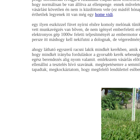
hogy normálisan be van állítva az ellenpenge. ennek művelet
vásárlást követõen én nem is küzdöttem vele (ez másfél hóna
érthetõek legyenek itt van még egy
home vidi
.
egy ilyen eszközzel füvet nyírni elsõre komoly melónak tűnik
vett munkavégzés van bõven, de nem igényel emberfeletti er
elektronyos gép 1000w feletti teljesítményét az embermotor
persze itt máshogy kell nekifutni a dolognak, de végeredmé
ahogy látható egyszerű racsni lakik mindkét kerékben, amik e
hogy mindkét irányba forduláskor a gyorsabb kerék sebességé
egész berendezés alig nyom valamit. emlékszem vásárlás elõ
ellenállni a tesztelés hívó szavának. meglepetésemre a semm
tapadtak; megkockáztatom, hogy megfelelõ lendülettel esõben 