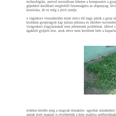
technológián, amivel normálisan lehetne a komposztot a gyepr
gépekkel darálható megfelelõ finomságúra az alapanyag. kíván
kiszórása, de ez még a jövõ zenéje.
a vágáskori visszadarálás miatt nincs túl nagy pánik a gyep tá
kioldású gyeptrágyát kap június-júliusra és október-novembe
virágoskert trágyázásánál nem jelentenek problémát, idõvel cs
ágakból gyújtós lesz, azok eleve nem kerülnek bele a kupacb
érdekes kérdés még a magvak témaköre. ugyebár mindenhol az
annak érett magjait is elvethetjük a kész matéria széthordásak