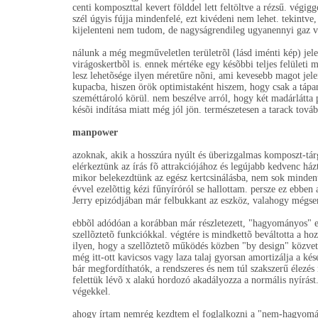
centi komposzttal kevert földdel lett feltöltve a rézsű. vég
szél úgyis fújja mindenfelé, ezt kivédeni nem lehet. tekintve
kijelenteni nem tudom, de nagyságrendileg ugyanennyi gaz vol
nálunk a még megműveletlen területrõl (lásd iménti kép) jel
virágoskertbõl is. ennek mértéke egy késõbbi teljes felületi 
lesz lehetõsége ilyen méretűre nõni, ami kevesebb magot jele
kupacba, hiszen örök optimistaként hiszem, hogy csak a tápan
szeméttároló körül. nem beszélve arról, hogy két madárlátta 
késõi indítása miatt még jól jön. természetesen a tarack továb
manpower
azoknak, akik a hosszúra nyúlt és überizgalmas komposzt-tárg
elérkeztünk az írás fõ attrakciójához és legújabb kedvenc há
mikor belekezdtünk az egész kertcsinálásba, nem sok mindent
évvel ezelõttig kézi fűnyíróról se hallottam. persze ez eb
Jerry epizódjában már felbukkant az eszköz, valahogy mégsem
ebbõl adódóan a korábban már részletezett, "hagyományos" 
szellõztetõ funkciókkal. végtére is mindkettõ beváltotta a ho
ilyen, hogy a szellõztetõ működés közben "by design" közvetl
még itt-ott kavicsos vagy laza talaj gyorsan amortizálja a ké
bár megfordíthatók, a rendszeres és nem túl szakszerű élezés
felettük lévõ x alakú hordozó akadályozza a normális nyírást.
végekkel.
ahogy írtam nemrég kezdtem el foglalkozni a "nem-hagyomán