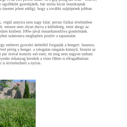
e egyébként gyerekjáték, bár mióta kicsit összekoptak
p üzemet jelent eddig). hogy a további szájtépések jobban
, végül annyira nem nagy falat. persze fizikai értelemben
õt. messze nem olyan durva a különbség, mint ahogy az
 edzés közbeni 100w-jával össszehasonlítva gondolnánk.
nyben számomra meglepõen pozitív a tapasztalat.
gy emberes gyorsító áttétellel forgatják a hengert. hasznos,
vel pörög a henger. a tologatás-rángatás könnyű, hiszem az
tt pár órával komoly esõ esett, én meg nem nagyon tudtam
ilyenke műanyag kerekek a vizes fűben is elfogadhatóan
is kivitelezhetõ a nyírás.