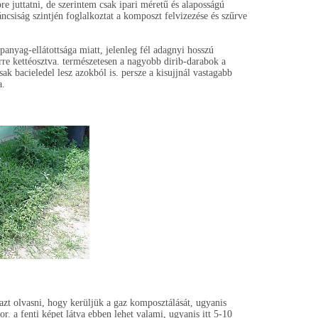
e juttatni, de szerintem csak ipari méretű és alaposságú
csiság szintjén foglalkoztat a komposzt felvizezése és szűrve
panyag-ellátottsága miatt, jelenleg fél adagnyi hosszú
rre kettéosztva. természetesen a nagyobb dirib-darabok a
ak bacieledel lesz azokból is. persze a kisujjnál vastagabb
a.
t olvasni, hogy kerüljük a gaz komposztálását, ugyanis
or. a fenti képet látva ebben lehet valami, ugyanis itt 5-10