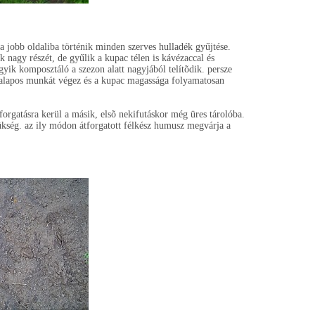
 a jobb oldaliba történik minden szerves hulladék gyűjtése.
ék nagy részét, de gyűlik a kupac télen is kávézaccal és
gyik komposztáló a szezon alatt nagyjából telítõdik. persze
t alapos munkát végez és a kupac magassága folyamatosan
forgatásra kerül a másik, elsõ nekifutáskor még üres tárolóba.
zükség. az ily módon átforgatott félkész humusz megvárja a