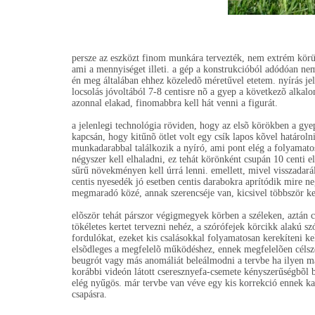
persze az eszközt finom munkára tervezték, nem extrém körü
ami a mennyiséget illeti. a gép a konstrukcióból adódóan ne
én meg általában ehhez közeledõ méretűvel etetem. nyírás jele
locsolás jóvoltából 7-8 centisre nõ a gyep a következõ alkalo
azonnal elakad, finomabbra kell hát venni a figurát.
a jelenlegi technológia röviden, hogy az elsõ körökben a gy
kapcsán, hogy kitűnõ ötlet volt egy csík lapos kõvel határolni
munkadarabbal találkozik a nyíró, ami pont elég a folyamatos
négyszer kell elhaladni, ez tehát körönként csupán 10 centi e
sűrű növekményen kell úrrá lenni. emellett, mivel visszadarál
centis nyesedék jó esetben centis darabokra aprítódik mire ne
megmaradó közé, annak szerencséje van, kicsivel többször kell
elõször tehát párszor végigmegyek körben a széleken, aztán c
tökéletes kertet tervezni nehéz, a szórófejek körcikk alakú s
fordulókat, ezeket kis csalásokkal folyamatosan kerekíteni k
elsõdleges a megfelelõ működéshez, ennek megfelelõen célsze
beugrót vagy más anomáliát beleálmodni a tervbe ha ilyen m
korábbi videón látott cseresznyefa-csemete kényszerűségbõl b
elég nyűgös. már tervbe van véve egy kis korrekció ennek kap
csapásra.