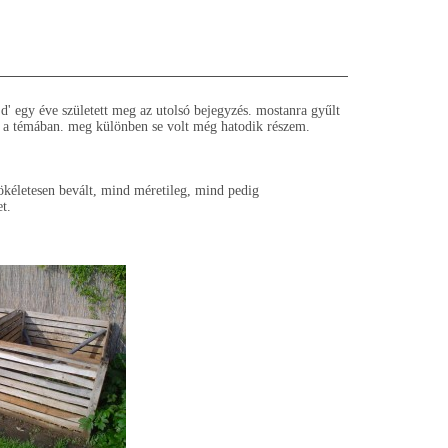
jd' egy éve született meg az utolsó bejegyzés. mostanra gyűlt
t a témában. meg különben se volt még hatodik részem.
ökéletesen bevált, mind méretileg, mind pedig
et.