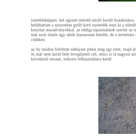
ismétlésképpen: két egyezõ méretű tároló került kialakításra,
beláthatóan a szezonban gyűlt kerti nyesedék teszi ki a töltel
konyhai maradványokkal. az eddigi tapasztalatok szerint az e
már nyár elején úgy tűnik hamarosan betelik, de a természe
csökken.
az ily módon feltöltött edényzet pihen még egy telet, majd át
itt már nem kerül bele levegõztetõ csõ, nincs is rá nagyon s
következõ tavaszt, mikoris felhasználásra kerül.