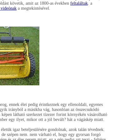
ldást követik, amit az 1800-as években
feltaláltak
. a
 videónak
a megtekintésével.
orog, ennek élei pedig érintkeznek egy ellenoldali, egyenes
gyik irányból a másikba vág, hasonlóan az összecsukódó
a képen látható szerkezet tízezer forint környékén vásárolható
er egy ilyet, mikor ott a jól bevált? hát a vágáskép miatt.
letük igaz beteljesülésére gondolnak, azok talán tévednek.
g, de szépen nem. nem várható el, hogy egy gyorsan forgó
ge és az éles perem miatt. ez a gép pedig azt teszi - feltéve,