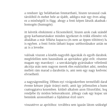
a rendszer így beláthatóan fenntartható, hiszen tavasszal csa
tárolóból és mehet bele az újabb, addigra már egy éves adag
ez a minõségtõl is függ. ahogy a fenti képen látszik akadn
homogén (humugén).
itt kéretik eltekinteni a fűcsomóktól, hiszen azok csak szán
gyep karbantartásakor minden igyekezet és trükk ellenére re
általában a már félkész kupacra (és nem az éppen töltöttre) 
is egyben. a fenti fotón látható kupac széthordásakor aztán 
az is a levesbe.
valósak viszont a kisebb-nagyobb ágacskák és egyéb darabok. 
megfelelõen nem használunk az aprításhoz gépi erõt. részemr
magam egy maroknyi - a szecskázógép gyártásakor véletlenül
akciója után nem nagyon merek éles eszközöket adni, nemhogy
mellett rám marad a darabolás is, ami nem egy nagy kedvenc 
elviselhetõ.
a nagyságrendileg 100nm-nyi virágoskertben termelõdõ darabo
évente kétszer jópár órányi meló, amit így jellemzõen a humu
csattoggtatva kezemben. kitűnõ alkalom azon filozofálni, ho
rendjébe ily módon beleavatkozni. jóhogy csak egy kupac szé
bennünk azonosítható a fájdalmat érzõ szerv.
visszatérve az aprítóhoz: továbbra sem igazán látom szükség