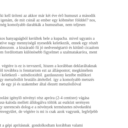
k ki kell üríteni az akkor már két éve érõ humuszt a második
. igenám, de mit csinál az ember egy köbméter földdel? nos,
ak még komolyabb darabkák a humuszban, nem teljesen
dékos hanyagságból kerültek bele a kupacba. mivel ugyanis a
latíve nagy mennyiségű nyesedék keletkezik, ennek egy részét
halmozom. a kiszáradó fű jó nedvességtartó és kitűnõ cicaalom
nem fordítottam különösebb figyelmet a szalmatakaróra, ment
végtére is ez is tervszerű, hiszen a korábban deklaráltaknak
õl továbbra is fenntartom ezt az álláspontot; megkímélem
 keletkezõ - széndioxidtól. gazdasszony kezébe múltkori
 metszõollót brutális áttétellel. így a komolyabb metszés
de egy jó és szakember által élezett metszõollóval
lást igénylõ növényi rész apróra (2-4 centisre) vágása
sz-kaloda mellett álldogálva töltök az eszközt serényen
gy szerencsés dolog-e a növények természetes növekedési
nvegyület, de végtére is mi is csak azok vagyunk, legfeljebb
ét a gépi aprításnak. gondolkodtam korábban valami