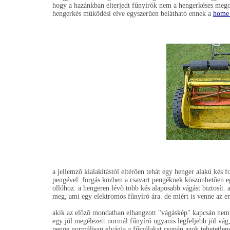
hogy a hazánkban elterjedt fűnyírók nem a hengerkéses mego
hengerkés működési elve egyszerűen belátható ennek a
home
a jellemzõ kialakítástól eltérõen tehát egy henger alakú kés f
pengével. forgás közben a csavart pengéknek köszönhetõen e
ollóhoz. a hengeren lévõ több kés alaposabb vágást biztosít. 
meg, ami egy elektromos fűnyíró ára. de miért is venne az emb
akik az elõzõ mondatban elhangzott "vágáskép" kapcsán nem é
egy jól megélezett normál fűnyíró ugyanis legfeljebb jól vá
penge normálisan elvágja a fűszálakat csupán azok tehetetlensé