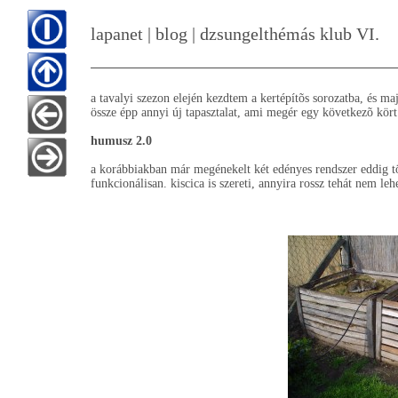
lapanet | blog | dzsungelthémás klub VI.
a tavalyi szezon elején kezdtem a kertépítõs sorozatba, és ma
össze épp annyi új tapasztalat, ami megér egy következõ kör
humusz 2.0
a korábbiakban már megénekelt két edényes rendszer eddig t
funkcionálisan. kiscica is szereti, annyira rossz tehát nem leh