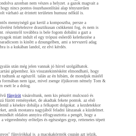
iggondolva azonban nem vészes a helyzet. a gazok magvait a
, hogy nincs pontos összehasonlítási alap tényszerűen
t várható az érintett területen humusz nélkül is.
entõs mennyiségű gaz kerül a komposztba, persze a
művelést feltételezve drasztikusan csökkenni fog, és nem is
nt. részemrõl továbbra is bele fogom dobálni a gazt a
yagok miatt indult el egy trópusi esõerdõ keletkezése a
paradicsom is kinõtt a dzsungelben, ami a tervszerű adag
bra is a kukában landol, ez elvi kérdés.
yalás után még jelen vannak jó hírrel szolgálhatok.
ztartási gépemhez. kis visszatekintésként elmondható, hogy
 tudtunk az egészrõl. talán az én hibám, de mondjuk másfél
ben a formában nem igaz, mivel zsenge ifjúkorom némely Tom &
 esett le a dolog.
elvű
fűnyírót
vásároltunk, nem kis pénzért mulcsozó és
zzá fűzött reményeket, de akadtak fekete pontok. az elsõ
enül a késekre dobálja a felkapott dolgokat. a kezdetekkor
seket, amik mostanra nagyjából feladni látszanak a küzdelmet.
 mindkét oldalon annyira elfogyasztotta a pengét, hogy a
 a végeredmény erõteljes és egészséges gyep, rettenetes tépett
yos" fűnyírókkal is. a macskakörmök csupán azt jelzik,